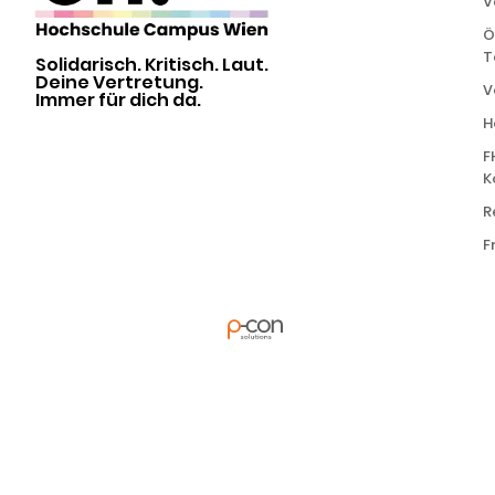
V
Ö
T
Solidarisch. Kritisch. Laut.
Deine Vertretung.
V
Immer für dich da.
H
F
K
R
F
powered by
in Kooperation mit
Alle Rechte
vorbehalten | ÖH FH
Campus Wien | ©
2026