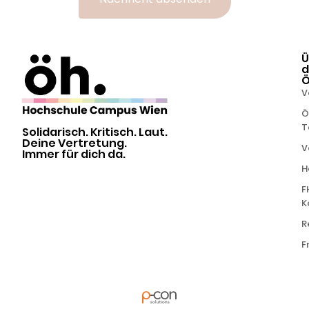
Alternative:
Ü
d
V
Ö
T
Solidarisch. Kritisch. Laut.
Deine Vertretung.
V
Immer für dich da.
H
F
K
R
F
powered by
in Kooperation mit
Alle Rechte
vorbehalten | ÖH FH
Campus Wien | ©