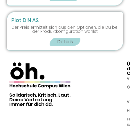
Plot DIN A2
Der Preis ermittelt sich aus den Optionen, die Du bei
der Produktkonfiguration wählst
Details
Ü
d
V
Ö
T
Solidarisch. Kritisch. Laut.
Deine Vertretung.
V
Immer für dich da.
H
F
K