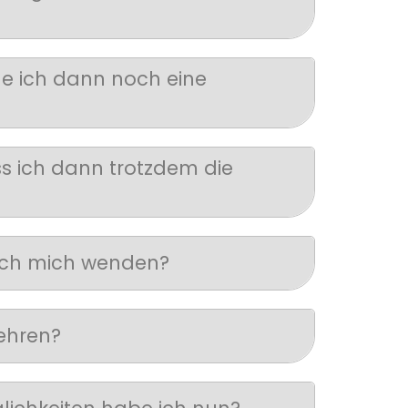
he ich dann noch eine
ss ich dann trotzdem die
 ich mich wenden?
ehren?