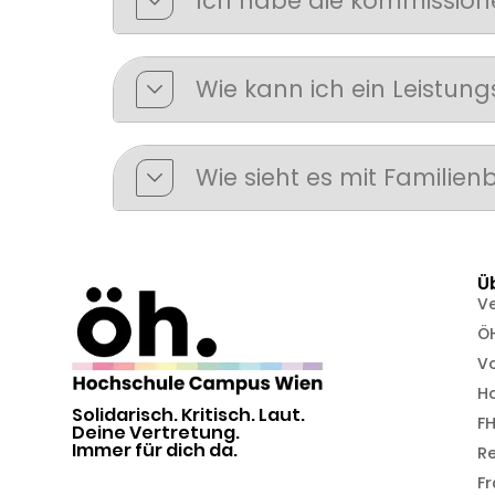
Ich habe die kommission
Wie kann ich ein Leistu
Wie sieht es mit Familien
Ü
V
Ö
Vo
H
Solidarisch. Kritisch. Laut.
FH
Deine Vertretung.
Immer für dich da.
R
Fr