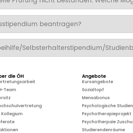
elle Prüfung nicht bestanden. Welche Mög
ngsstipendium beantragen?
beihilfe/Selbsterhalterstipendium/Studienb
ber die ÖH
Angebote
ertretungsarbeit
Kursangebote
H-Team
Sozialtopf
rsitz
Mensabonus
ochschulvertretung
Psychologische Studie
 Kollegium
Psychotherapieprojekt
eferate
Psychotherpaie Zuschu
aktionen
Studierendenräume