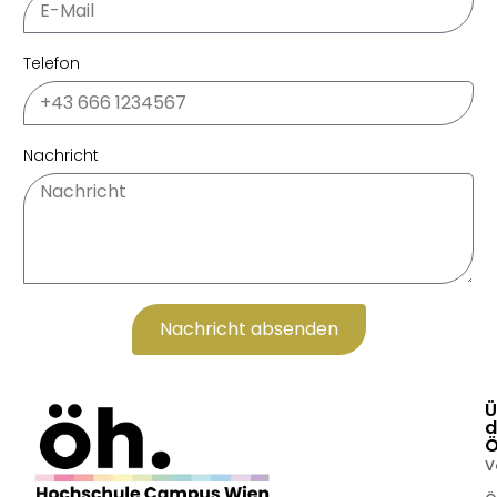
Telefon
Nachricht
Nachricht absenden
Alternative:
Ü
d
V