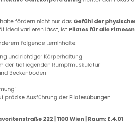
alte fördern nicht nur das
Gefühl der physische
ät ideal variieren lässt, ist
Pilates für alle Fitnes
nderem folgende Lerninhalte:
g und richtiger Körperhaltung
em der tiefliegenden Rumpfmuskulatur
 und Beckenboden
atmung”
uf präzise Ausführung der Pilatesübungen
oritenstraße 222 | 1100 Wien |
Raum:
E.4.01