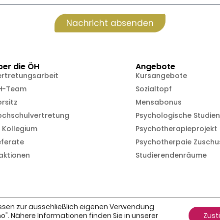
Nachricht absenden
ber die ÖH
Angebote
ertretungsarbeit
Kursangebote
H-Team
Sozialtopf
rsitz
Mensabonus
ochschulvertretung
Psychologische Studie
 Kollegium
Psychotherapieprojekt
eferate
Psychotherpaie Zuschu
aktionen
Studierendenräume
powered by
ssen zur ausschließlich eigenen Verwendung
". Nähere Informationen finden Sie in unserer
Zus