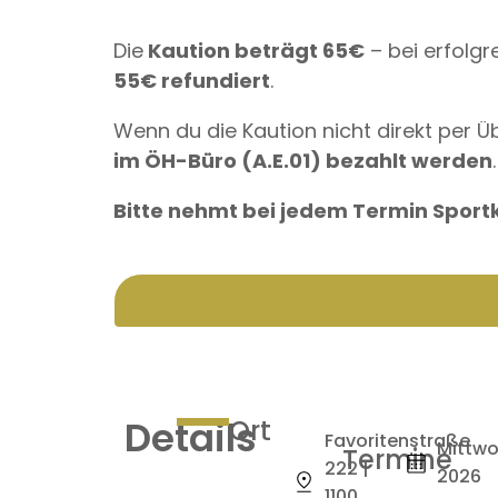
Die
Kaution beträgt 65€
– bei erfolgr
55€ refundiert
.
Wenn du die Kaution nicht direkt per 
im ÖH-Büro (A.E.01) bezahlt werden
.
Bitte nehmt bei jedem Termin Sport
Details
Ort
Favoritenstraße
Mittwoc
Termine
222 |
2026
1100