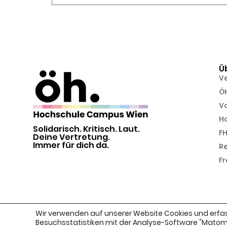
Alternative:
Ü
V
Ö
Vo
H
Solidarisch. Kritisch. Laut.
FH
Deine Vertretung.
Immer für dich da.
R
Fr
Alle Rechte vorbehalten | ÖH FH Campus Wien | © 2026
Wir verwenden auf unserer Website Cookies und erfa
Besuchsstatistiken mit der Analyse-Software "Matomo