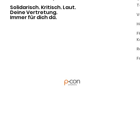
T
Solidarisch. Kritisch. Laut.
Deine Vertretung.
V
Immer für dich da.
H
F
K
R
F
powered by
in Kooperation mit
Alle Rechte
vorbehalten | ÖH FH
Campus Wien | ©
2026