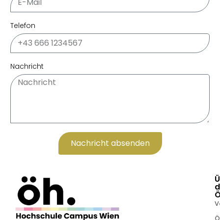
Telefon
Nachricht
Nachricht absenden
Alternative:
Ü
d
V
Ö