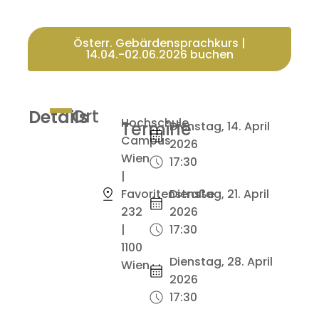
Österr. Gebärdensprachkurs |
14.04.-02.06.2026 buchen
Ort
Details
Hochschule
Termine
Dienstag, 14. April
Campus
2026
Wien
17:30
|
Favoritenstraße
Dienstag, 21. April
232
2026
|
17:30
1100
Dienstag, 28. April
Wien
2026
17:30