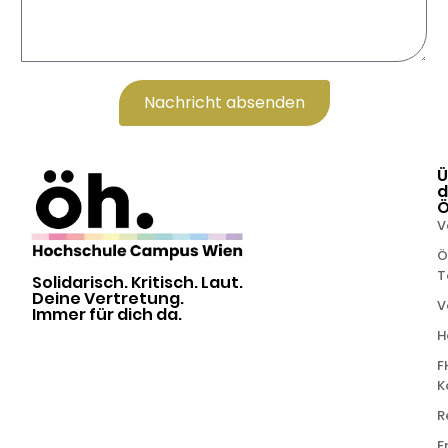
Nachricht absenden
Alternative:
Ü
d
V
Ö
T
Solidarisch. Kritisch. Laut.
Deine Vertretung.
V
Immer für dich da.
H
F
K
R
F