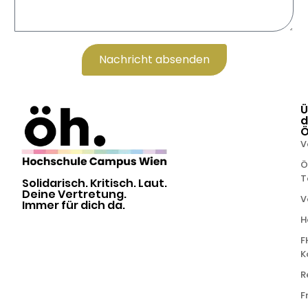
Nachricht absenden
Alternative:
Ü
d
V
Ö
T
Solidarisch. Kritisch. Laut.
Deine Vertretung.
V
Immer für dich da.
H
F
K
R
F