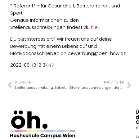
* Referent*in für Gesundheit, Barrierefreiheit und
Sport
Genaue Informationen zu den
Stellenausschreibungen findest du
hier
.
Du bist interessiert? Wir freuen uns auf deine
Bewerbung mit einem Lebenslauf und
Motivationsschrieben an bewerbung@oeh-hcw.at!
2022-06-13 18:37:47
VORIGER
NÄCHSTER
Stellenausschreibung: Sekretär*in/Front-Office-Mitarbeiter*in (m/w/d)
Stellenausschreibungen der ÖH FHCW
Ü
d
V
Ö