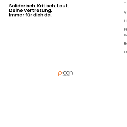
T
Solidarisch. Kritisch. Laut.
Deine Vertretung.
V
Immer für dich da.
H
F
K
R
F
powered by
in Kooperation mit
Alle Rechte
vorbehalten | ÖH FH
Campus Wien | ©
2026