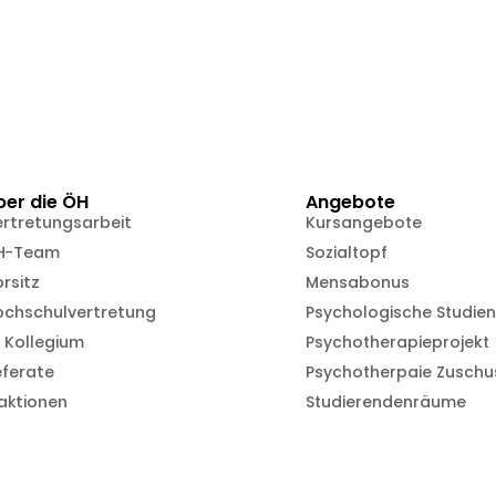
ber die ÖH
Angebote
ertretungsarbeit
Kursangebote
H-Team
Sozialtopf
rsitz
Mensabonus
ochschulvertretung
Psychologische Studie
 Kollegium
Psychotherapieprojekt
eferate
Psychotherpaie Zuschu
aktionen
Studierendenräume
powered by