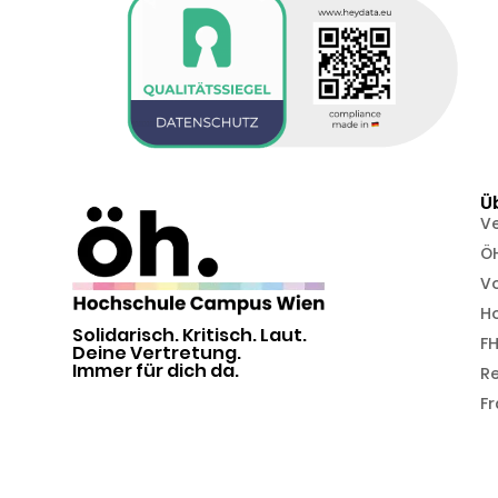
Ü
V
Ö
Vo
H
Solidarisch. Kritisch. Laut.
FH
Deine Vertretung.
Immer für dich da.
R
Fr
Alle Rechte vorbehalten | ÖH FH Campus Wien | © 2026