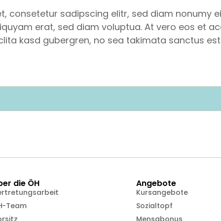
t, consetetur sadipscing elitr, sed diam nonumy e
iquyam erat, sed diam voluptua. At vero eos et a
 clita kasd gubergren, no sea takimata sanctus est
ber die ÖH
Angebote
ertretungsarbeit
Kursangebote
H-Team
Sozialtopf
rsitz
Mensabonus