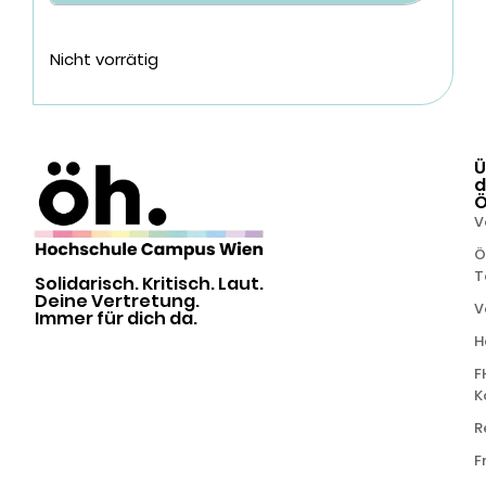
Nicht vorrätig
Ü
d
V
Ö
T
Solidarisch. Kritisch. Laut.
Deine Vertretung.
V
Immer für dich da.
H
F
K
R
F