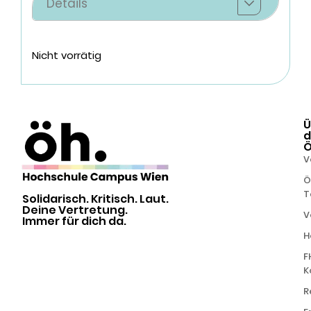
Details
Nicht vorrätig
Ü
d
V
Ö
T
Solidarisch. Kritisch. Laut.
Deine Vertretung.
V
Immer für dich da.
H
F
K
R