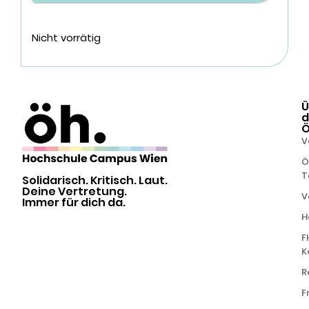
Nicht vorrätig
Ü
d
V
Ö
T
Solidarisch. Kritisch. Laut.
Deine Vertretung.
V
Immer für dich da.
H
F
K
R
F