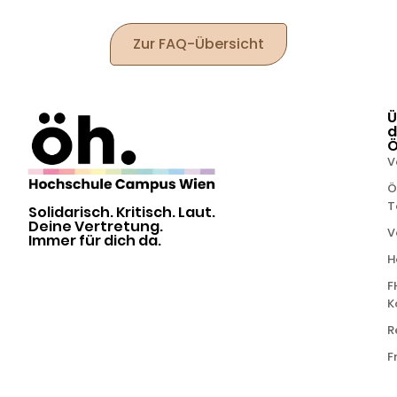
Zur FAQ-Übersicht
Ü
d
V
Ö
T
Solidarisch. Kritisch. Laut.
Deine Vertretung.
V
Immer für dich da.
H
F
K
R
F
powered by
in Kooperation mit