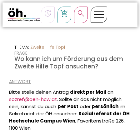
CSS-Loading
THEMA:
Zweite Hilfe Topf
FRAGE
Wo kann ich um Förderung aus dem
Zweite Hilfe Topf ansuchen?
ANTWORT
Bitte stelle deinen Antrag
direkt per Mail
an
sozref@oeh-hcw.at
. Sollte dir das nicht möglich
sein, kannst du auch
per Post
oder
persönlich
im
Sekretariat der ÖH ansuchen:
Sozialreferat der ÖH
Hochschule Campus Wien
, Favoritenstraße 226,
1100 Wien