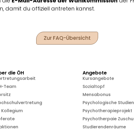
n die
E-Mail-Adresse der Wahlkommission
der 
damit du offiziell antreten kannst.
Zur FAQ-Übersicht
ber die ÖH
Angebote
ertretungsarbeit
Kursangebote
H-Team
Sozialtopf
rsitz
Mensabonus
ochschulvertretung
Psychologische Studie
 Kollegium
Psychotherapieprojekt
eferate
Psychotherpaie Zuschu
aktionen
Studierendenräume