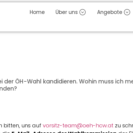
Home
Über uns
Angebote
i der ÖH-Wahl kandidieren. Wohin muss ich m
enden?
 bitten, uns auf
vorsitz-team@oeh-hcw.at
zu schr