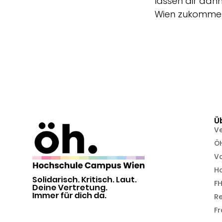
lassen dir dan
Wien zukommen, 
Ü
V
Ö
Vo
H
Solidarisch. Kritisch. Laut.
FH
Deine Vertretung.
Immer für dich da.
R
Fr