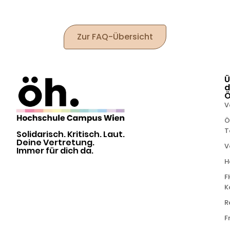
Zur FAQ-Übersicht
Ü
d
V
Ö
T
Solidarisch. Kritisch. Laut.
Deine Vertretung.
V
Immer für dich da.
H
F
K
R
F