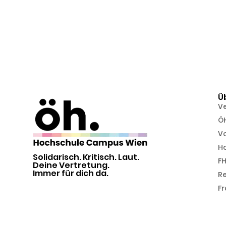
Ü
V
Ö
Vo
H
Solidarisch. Kritisch. Laut.
FH
Deine Vertretung.
Immer für dich da.
R
Fr
Alle Rechte vorbehalten | ÖH FH Campus Wien | © 2026