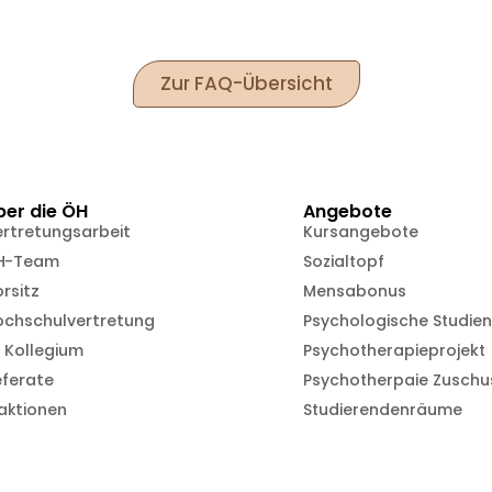
Zur FAQ-Übersicht
ber die ÖH
Angebote
ertretungsarbeit
Kursangebote
H-Team
Sozialtopf
rsitz
Mensabonus
ochschulvertretung
Psychologische Studie
 Kollegium
Psychotherapieprojekt
eferate
Psychotherpaie Zuschu
aktionen
Studierendenräume
powered by