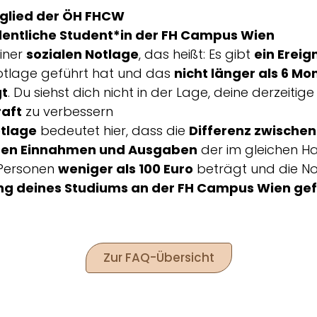
glied der ÖH FHCW
dentliche Student*in der FH Campus Wien
einer
sozialen Notlage
, das heißt: Es gibt
ein Ereig
otlage geführt hat und das
nicht länger als 6 Mo
gt
. Du siehst dich nicht in der Lage, deine derzeitig
raft
zu verbessern
otlage
bedeutet hier, dass die
Differenz zwischen
hen Einnahmen und Ausgaben
der im gleichen H
Personen
weniger als 100 Euro
beträgt und die Not
ng deines Studiums an der FH Campus Wien ge
Zur FAQ-Übersicht