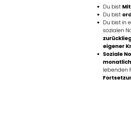
Du bist
Mit
Du bist
or
Du bist in 
sozialen N
zurücklie
eigener K
Soziale N
monatlic
lebenden 
Fortsetzu