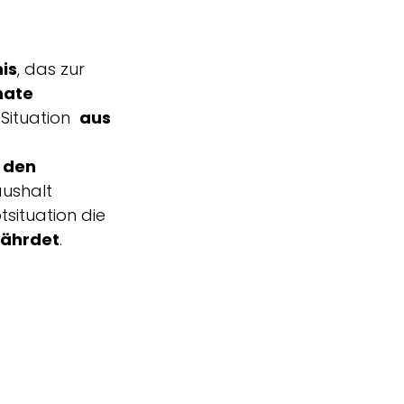
nis
, das zur
nate
e Situation
aus
 den
aushalt
situation die
fährdet
.