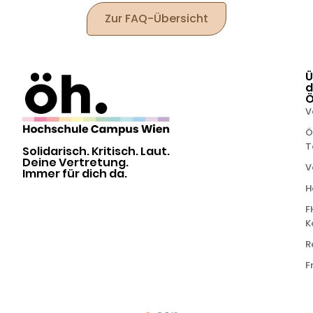
Zur FAQ-Übersicht
Ü
d
V
Ö
T
Solidarisch. Kritisch. Laut.
Deine Vertretung.
V
Immer für dich da.
H
F
K
R
F
powered by
in Kooperation mit
Alle Rechte